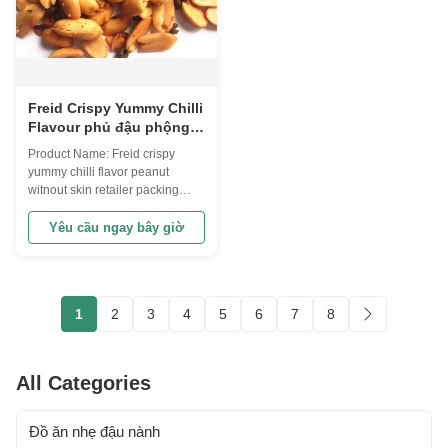
Freid Crispy Yummy Chilli
Flavour phủ đậu phộng
Snack Snack Nhà bán lẻ
Product Name: Freid crispy
da
yummy chilli flavor peanut
witnout skin retailer packing
This products is our hot selling
products ,both bulk packing and
Yêu cầu ngay bây giờ
retailer packing are available.
We are now develop different
flavors for you to
choose,wasabi, sweet corn
1
2
3
4
5
6
7
8
,spicy, chilli, garlic, onion,
seaweed, soy ...
All Categories
Đồ ăn nhẹ đậu nành