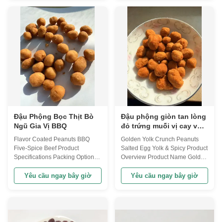
are perfect for snack distributors,
wholesome, satisfying crunch.
retailers, and food service
Product Specifications Product
providers looking for high-
Name Five Black Sesame
quality, flavorful peanut snacks
Peanut Crunch - Nut & Seed
in large ...
Snack Ingredients ...
Đậu Phộng Bọc Thịt Bò
Đậu phộng giòn tan lòng
Ngũ Gia Vị BBQ
đỏ trứng muối vị cay với
bao bì OEM tùy chỉnh
Flavor Coated Peanuts BBQ
Golden Yolk Crunch Peanuts
Five-Spice Beef Product
Salted Egg Yolk & Spicy Product
Specifications Packing Options
Overview Product Name Golden
Bulk Bag, Retailer Bag, PET Jar,
Yolk Crunch Peanuts Salted
OEM Lead Time Within 25 Days
Egg Yolk & Spicy Shelf Life One
Yêu cầu ngay bây giờ
Yêu cầu ngay bây giờ
Payment Methods T/T, L/C,
Year Lead Time Within 25
Paypal Certifications BRC,
Working Days Delivery By Sea
HALAL, HACCP, KOSHER
Or Air Payment T/T, L/C, Paypal
Samples Available Product
Flavor Spicy, Salted Egg Yolk
Details This product features
Storage In Cool And Dry Place