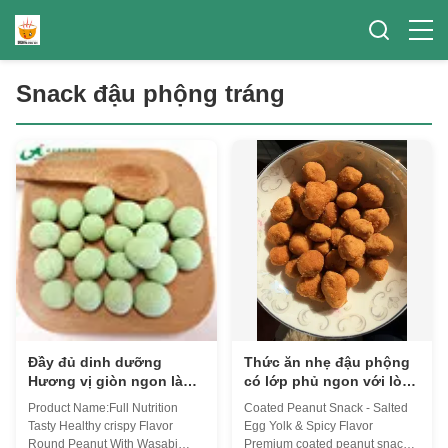
Snack đậu phộng tráng
Đầy đủ dinh dưỡng
Thức ăn nhẹ đậu phộng
Hương vị giòn ngon lành
có lớp phủ ngon với lòng
mạnh Đậu phộng với
đỏ trứng muối và hương
Product Name:Full Nutrition
Coated Peanut Snack - Salted
hương vị Wasabi
vị cay để cung cấp quy
Tasty Healthy crispy Flavor
Egg Yolk & Spicy Flavor
mô lớn
Round Peanut With Wasabi
Premium coated peanut snack