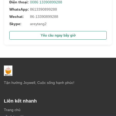
Điện thoại:
0086 13390899288
WhatsApp:
8613390899288
Wechat:
86-13390899288
Skype:
areytang2
Yêu cầu ngay bây giờ
Tận hưởng Joywell, Cuộc sống hạnh phúc!
Liên kết nhanh
Trang chủ