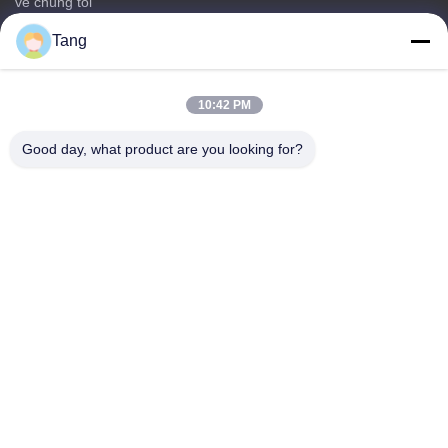
về chúng tôi
các sản phẩm
Tang
Liên hệ với chúng tôi
Thể loại
10:42 PM
Đồ ăn nhẹ đậu nành
Good day, what product are you looking for?
Bữa ăn nhẹ đậu rộng
Fava Bean Snack
Rice Cracker Mix
Bữa ăn nhẹ Peas xanh
Liên hệ với chúng tôi
Điện thoại: 86-512-65652323
E-mail:
arey@joywelltaste.com
Thêm: Phòng 802 Su Li Business Building, số 81 Su Li Road,
Wu zhong District, Tô Châu, tỉnh Giang Tô, Trung Quốc