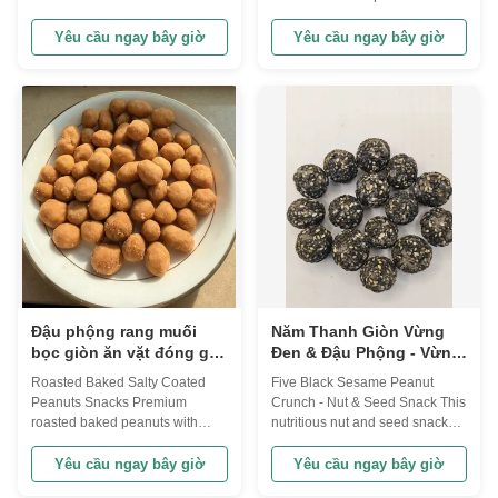
Flavor The Soybean Series
featuring salted egg yolk and
Under our newest production
spicy flavor profiles, designed
Yêu cầu ngay bây giờ
Yêu cầu ngay bây giờ
line and new technology, we are
for large-scale supply
now provide more than 10
operations. Product
flavors of beans. And we can
Specifications Product Name
provide you the customized
Coated Peanut Snack Salted
flavors and design. Our
Egg Yolk and Spicy Taste Shelf
company pays great attention ...
Life 9 months Lead Time ...
Đậu phộng rang muối
Năm Thanh Giòn Vừng
bọc giòn ăn vặt đóng gói
Đen & Đậu Phộng - Vừng
sỉ số lượng lớn, đậu
Đen, Câu Kỷ Tử Đen, Đậu
Roasted Baked Salty Coated
Five Black Sesame Peanut
nành, bánh quy đậu
Đen, Dâu Tằm Đen, Hỗn
Peanuts Snacks Premium
Crunch - Nut & Seed Snack This
phộng
Hợp Gạo Đen
roasted baked peanuts with
nutritious nut and seed snack
savory salty coating, available in
combines five traditional black
wholesale bulk packaging.
ingredients with roasted
Yêu cầu ngay bây giờ
Yêu cầu ngay bây giờ
These crunchy peanut crackers
peanuts and sesame for a