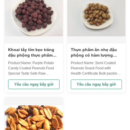
BBQ Five-Spice and Beef ...
Key ...
Khoai tây tím kẹo tráng
Thực phẩm ăn nhẹ đậu
đậu phộng thực phẩm
phộng có hàm lượng
hương vị đặc biệt an
chất béo thấp, đường
Product Name: Purple Potato
Product Name: Semi Coated
toàn nguyên liệu
giòn
Candy Coated Peanuts Food
Peanuts Snack Food with
Special Taste Safe Raw
Health Certificate Bulk packing
Ingredient Our round wasabi
As the proverb goes "it is difficult
peanuts are rich in nutrition and
to satisfy all tastes".We provide
Yêu cầu ngay bây giờ
Yêu cầu ngay bây giờ
very tasty in flavors. It's non-
different flavors of all mixed
GMO, free from frying, good for
products to customers so that
stomach and spleen. Your best
they can choose their favorite
choice of snack food ~! Hot
flavors. Semi coated peanuts,
selling in European and
your better choice of ...
American market ...