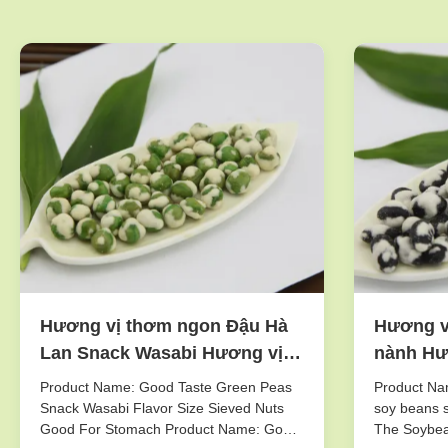
Hương vị thơm ngon Đậu Hà
Hương v
Lan Snack Wasabi Hương vị
nành Hư
Kích thước Sieved Nuts Tốt
Nơi Stor
Product Name: Good Taste Green Peas
Product Nam
Đối với dạ dày
Snack Wasabi Flavor Size Sieved Nuts
soy beans s
Good For Stomach Product Name: Good
The Soybea