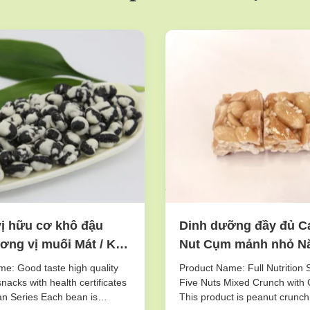
ị hữu cơ khô đậu
Dinh dưỡng đầy đủ C
ơng vị muối Mát / Khô
Nut Cụm mảnh nhỏ N
aging
Mixed Crunch Giòn H
e: Good taste high quality
Product Name: Full Nutrition 
nacks with health certificates
Five Nuts Mixed Crunch with 
n Series Each bean is
This product is peanut crunch