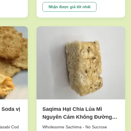
e crunch
peanuts series. To meet dfferent
tasty.And it
requests. Our main products are nut
Nhận được giá tốt nhất
etable
snacks , peanuts, peas, beans, dry fruits,
ne of our
frozen vegetables , and other agricultural
sideline products. We have ...
 Soda vị
Saqima Hạt Chia Lúa Mì
Nguyên Cám Không Đường
Sucrose, Hạn Sử Dụng Dài
Wasabi Cod
Wholesome Sachima - No Sucrose