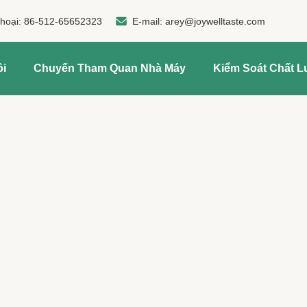
thoại:
86-512-65652323
E-mail:
arey@joywelltaste.com
ôi
Chuyến Tham Quan Nhà Máy
Kiểm Soát Chất 