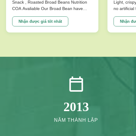
nhân tạo
Snack , Roasted Broad Beans Nutrition
Light, crisp
COA Avaliable Our Broad Bean have
no artificia
dày
develop variuos different flavors based
better choi
on the traditional flavor. After the effort
Specificat
Nhận được giá tốt nhất
Nhận đượ
our research department, we frist created
Traditional
braod bean chips in China. Introducing
Crispy Irre
precise frying ...
Artificial Fl
2013
NĂM THÀNH LẬP