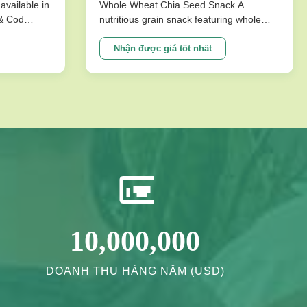
cho Đồ Ăn Vặt Lành Mạnh
available in
Whole Wheat Chia Seed Snack A
 & Cod
nutritious grain snack featuring whole
ks are
wheat and chia seeds, specially
ture that
formulated without sucrose for healthy
Nhận được giá tốt nhất
mpromising
energy needs. Perfect for health-
ons
conscious consumers seeking long shelf
vor ...
life and quality ingredients. Product
Specifications ...
10,000,000
DOANH THU HÀNG NĂM (USD)