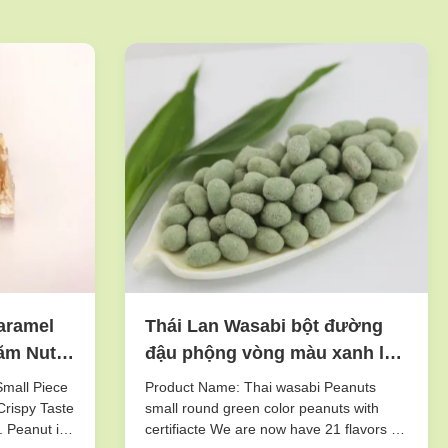
aramel
Thái Lan Wasabi bột đường
ăm Nuts
đậu phộng vòng màu xanh lá
ương vị
cây màu sức khỏe Certifiacted
Small Piece
Product Name: Thai wasabi Peanuts
Crispy Taste
small round green color peanuts with
. Peanut is
certifiacte We are now have 21 flavors of