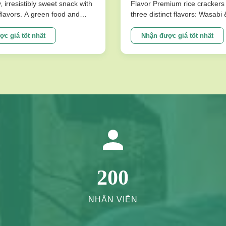
, tốt cho lá lách và dạ
y, irresistibly sweet snack with
Flavor Premium rice crackers 
l flavors. A green food and
three distinct flavors: Wasabi
ce for snack food! Product
Flavor. These nutritious snac
ions Product Name Saqima
baked for a low-fat, crispy tex
c giá tốt nhất
Nhận được giá tốt nhất
 Chinese Honey Pastry Light
satisfies cravings without co
sistibly Sweet Snack No
on health. Product Specificati
avors Packing ...
Expiration Date 10 Months Fla
200
NHÂN VIÊN