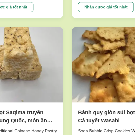
raw matrial inspedtion,only
very nutritious and sweet. Th
 beans are roasted with our
made of peanuts is cripsy and 
c giá tốt nhất
Nhận được giá tốt nhất
on the production line
will give you joyful and unforg
om Japan. We believe our
experience. This product is o
logy can ensure the
top sellers. I am ...
..
ọt Saqima truyền
Bánh quy giòn sủi bọt
rung Quốc, món ăn
Cá tuyết Wasabi
 tan, không hương vị
itional Chinese Honey Pastry
Soda Bubble Crisp Cookies 