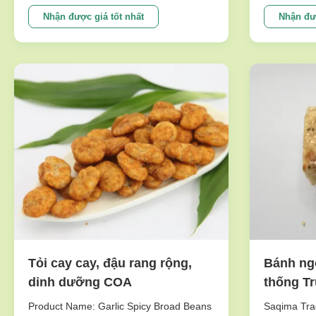
Taste Green Peas Snack Wasabi Flavor
passed the 
Size Sieved Nuts Good For Stomach The
the biggest
Nhận được giá tốt nhất
Nhận đượ
selling points NON-GMO,.free from
great care 
frying,Good for Spleen & Stomach
imported fr
Ingredients: Marrowfat green peas,corn
new techno
starch...
production .
Tỏi cay cay, đậu rang rộng,
Bánh ng
dinh dưỡng COA
thống T
nhẹ giòn
Product Name: Garlic Spicy Broad Beans
Saqima Trad