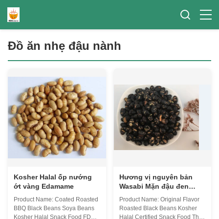
Đồ ăn nhẹ đậu nành
Kosher Halal ốp nướng
Hương vị nguyên bản
ớt vàng Edamame
Wasabi Mặn đậu đen
nướng
Product Name: Coated Roasted
Product Name: Original Flavor
BBQ Black Beans Soya Beans
Roasted Black Beans Kosher
Kosher Halal Snack Food FDA
Halal Certified Snack Food The