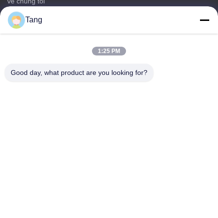
về chúng tôi
các sản phẩm
Tang
Liên hệ với chúng tôi
Thể loại
1:25 PM
Đồ ăn nhẹ đậu nành
Good day, what product are you looking for?
Bữa ăn nhẹ đậu rộng
Fava Bean Snack
Rice Cracker Mix
Bữa ăn nhẹ Peas xanh
Liên hệ với chúng tôi
Điện thoại: 86-512-65652323
E-mail:
arey@joywelltaste.com
Thêm: Phòng 802 Su Li Business Building, số 81 Su Li Road,
Wu zhong District, Tô Châu, tỉnh Giang Tô, Trung Quốc