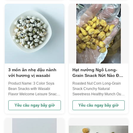
this field for more than 10 years,
beans are roasted with our great
and export over 50 countries.
care on Japanese imported
We will recommend Popular
production line,Physical
products for you according your
processing technology ensures
market Each of our raw ...
Yoi soy bean ...
3 món ăn nhẹ đậu nành
Hạt nướng Ngô Long-
với hương vị wasabi
Grain Snack Nứt Nào Đẹp
Đẹp Đẹp Đẹp
Product Name: 3 Color Soya
Roasted Nut Corn Long-Grain
Bean Snacks with Wasabi
Snack Crunchy Natural
Flavor Welcome Leisure Snacks
Sweetness Healthy Munch Our
The Soybean Series Our soy
Nut Corn is a premium long-
bean raw material are all
grain corn variety specially
Yêu cầu ngay bây giờ
Yêu cầu ngay bây giờ
handpicked and size sieved. We
cultivated for snacking,
only choose the biggest beans
delivering an exceptionally
and roasted with our great care
crunchy texture and naturally
on the production line, which
sweet flavor profile. Unlike
are imported from Japan. As the
standard corn kernels, this