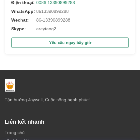
Điện thoại:
0086 13390899288
WhatsApp:
8613390899288
Wechat:
86-13390899288
Skype:
areytang2
Yêu cầu ngay bây giờ
Tận hưởng Joywell, Cuộc sống hạnh phúc!
Liên kết nhanh
Trang chủ