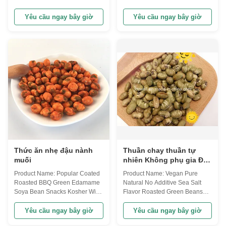
The Soybean Series We have
Soybean Series With our
been this field for more than 10
newest technology and more
Yêu cầu ngay bây giờ
Yêu cầu ngay bây giờ
years, and export over 50
than 10 years experience, We
countries. We will recommend
believe our products will be
Popular products for you
popular in your market. Each
according your market Each of
bean is handpicked and size
our raw material all passed the
sieved, only the biggest beans
metal ...
are roasted ...
Thức ăn nhẹ đậu nành
Thuần chay thuần tự
muối
nhiên Không phụ gia Đậu
xanh rang Edamame
Product Name: Popular Coated
Product Name: Vegan Pure
Hương vị muối biển
Roasted BBQ Green Edamame
Natural No Additive Sea Salt
Soya Bean Snacks Kosher With
Flavor Roasted Green Beans
Halal And FDA
Edamame The Soybean Series
CertificationSnack Food The
Each soyabean is habdpicked
Yêu cầu ngay bây giờ
Yêu cầu ngay bây giờ
Soybean Series We have been
and size sieved,only the biggest