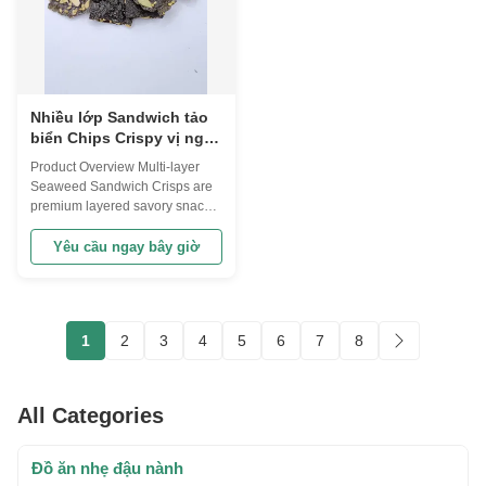
Nhiều lớp Sandwich tảo
biển Chips Crispy vị ngọt
đậu nành đồ ăn nhẹ Cho
Product Overview Multi-layer
văn phòng nghỉ ngơi
Seaweed Sandwich Crisps are
xem phim siêu thị tạp
premium layered savory snacks
hóa bán buôn nhập khẩu
made of crispy soya bean
sheets sandwiched with fresh
Yêu cầu ngay bây giờ
natural seaweed filling. Unique
multi-layer structure delivers
dual crunch texture, combining
rich umami seaweed flavor and
1
2
3
4
5
6
7
8
mild savory bean taste for a ...
All Categories
Đồ ăn nhẹ đậu nành