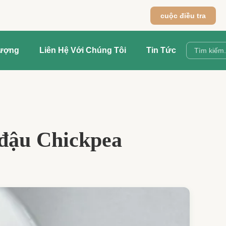
cuộc điều tra
Lượng
Liên Hệ Với Chúng Tôi
Tin Tức
 đậu Chickpea