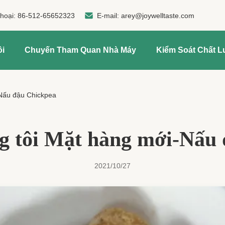
thoại:
86-512-65652323
E-mail:
arey@joywelltaste.com
ôi
Chuyến Tham Quan Nhà Máy
Kiểm Soát Chất 
-Nấu đậu Chickpea
g tôi Mặt hàng mới-Nấu
2021/10/27