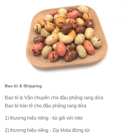
gian
trong vòng 30 ngày (đến cảng bốc hàng:
giao
Thượng Hải, Trung Quốc)
hàng:
Điều
khoản
T / T, L / C
thanh
toán:
Mẫu:
Có sẵn
1. Giấy chứng nhận xuất xứ.
2. Giấy chứng
Bao bì & Shipping
nhận kiểm dịch thực vật 3. Giấy chứng
Các tài
nhận sức khỏe 4. Chứng chỉ phân tích vi
Bao bì & Vận chuyển cho đậu phộng rang dừa
liệu:
mô 5. Mô tả các thành phần 6. THAM GIA
Bao bì bán lẻ cho đậu phộng rang dừa
THƯƠNG MẠI 7. DANH SÁCH ĐÓNG GÓI
1) thương hiệu riêng - túi gối với nitơ
8. Vận đơn (B / L)
2) thương hiệu riêng - Zip khóa đứng túi