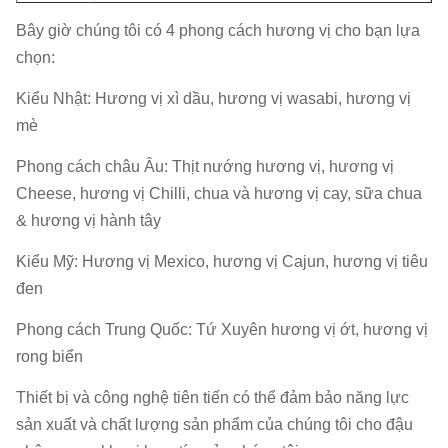
dụng:
Bây giờ chúng tôi có 4 phong cách hương vị cho bạn lựa
Mã
chọn:
19041 00000
HS:
Kiểu Nhật: Hương vị xì dầu, hương vị wasabi, hương vị
mè
Chứng
BRC, HACCP (ISO22000), HALAL
chỉ:
Phong cách châu Âu: Thịt nướng hương vị, hương vị
Cheese, hương vị Chilli, chua và hương vị cay, sữa chua
Chứng
& hương vị hành tây
chỉ
Kiểm toán bởi SGS với lớp B
BRC:
Kiểu Mỹ: Hương vị Mexico, hương vị Cajun, hương vị tiêu
đen
Gói
bên
5kg / túi x2bag / CTN, túi giấy nhôm gói
Phong cách Trung Quốc: Tứ Xuyên hương vị ớt, hương vị
trong:
rong biển
Out
Thiết bị và công nghệ tiên tiến có thể đảm bảo năng lực
10kg / ctn, đôi tường, màu vàng
gói:
sản xuất và chất lượng sản phẩm của chúng tôi cho đậu