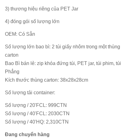
Số
3) thương hiệu riêng của PET Jar
lượng
khoảng 400
nhân
4) đóng gói số lượng lớn
viên
OEM: Có Sẵn
Số lượng lớn bao bì: 2 túi giấy nhôm trong một thùng
carton
Bao Bì bán lẻ: zip khóa đứng túi, PET jar, túi phim, túi
Phẳng
Kích thước thùng carton: 38x28x28cm
Số lượng tải container:
Số lượng / 20'FCL: 999CTN
Số lượng / 40'FCL: 2030CTN
Số lượng / 40'HQ: 2,310CTN
Đang chuyển hàng