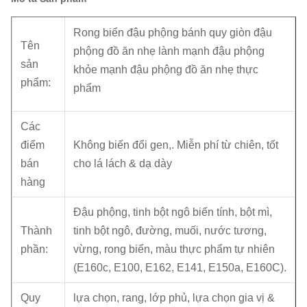
Rong biển đậu phộng bánh quy giòn đậu
Tên
phộng đồ ăn nhẹ lành mạnh đậu phộng
sản
khỏe mạnh đậu phộng đồ ăn nhẹ thực
phẩm:
phẩm
Các
điểm
Không biến đổi gen,. Miễn phí từ chiên, tốt
bán
cho lá lách & dạ dày
hàng
Đậu phộng, tinh bột ngô biến tính, bột mì,
Thành
tinh bột ngô, đường, muối, nước tương,
phần:
vừng, rong biển, màu thực phẩm tự nhiên
(E160c, E100, E162, E141, E150a, E160C).
Quy
lựa chọn, rang, lớp phủ, lựa chọn gia vị &