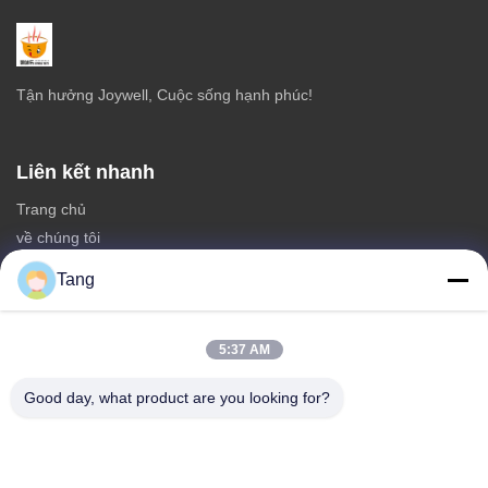
Tận hưởng Joywell, Cuộc sống hạnh phúc!
Liên kết nhanh
Trang chủ
về chúng tôi
các sản phẩm
Tang
Liên hệ với chúng tôi
Thể loại
5:37 AM
Đồ ăn nhẹ đậu nành
Good day, what product are you looking for?
Bữa ăn nhẹ đậu rộng
Fava Bean Snack
Rice Cracker Mix