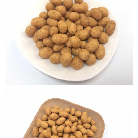
Số
lượng:
20 '/
980/2020 / 2310ctns
40' /
40HQ
OEM:
Có sẵn.
MOQ
1X20'FCL
Thời
gian
trong vòng 30 ngày (đến cảng bốc hàng:
giao
Thượng Hải, Trung Quốc)
hàng:
Điều
khoản
T / T, L / C
thanh