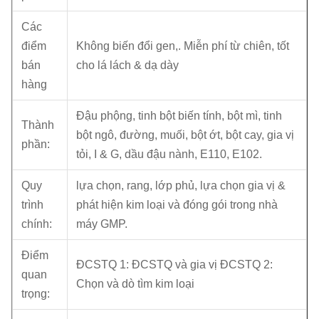
Các
điểm
Không biến đổi gen,. Miễn phí từ chiên, tốt
bán
cho lá lách & dạ dày
hàng
Đậu phộng, tinh bột biến tính, bột mì, tinh
Thành
bột ngô, đường, muối, bột ớt, bột cay, gia vị
phần:
tỏi, I & G, dầu đậu nành, E110, E102.
Quy
lựa chọn, rang, lớp phủ, lựa chọn gia vị &
trình
phát hiện kim loại và đóng gói trong nhà
chính:
máy GMP.
Điểm
ĐCSTQ 1: ĐCSTQ và gia vị ĐCSTQ 2:
quan
Chọn và dò tìm kim loại
trọng: