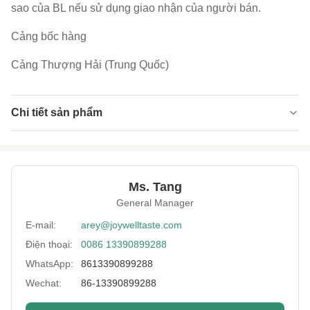
sao của BL nếu sử dụng giao nhận của người bán.
Cảng bốc hàng
Cảng Thượng Hải (Trung Quốc)
Chi tiết sản phẩm
Product Name:
Ớt đậu phộng Snack thực phẩm đậu phộng ớt
với giấy chứng nhận sức khỏe
Sample:
miễn phí trong vòng 2 kg
Ms. Tang
General Manager
Expiration Date:
12 tháng
E-mail:
arey@joywelltaste.com
Delivery:
Bằng đường biển hoặc đường hàng không
Điện thoại:
0086 13390899288
Payment:
T / T, L / C, Paypal, vv.
WhatsApp:
8613390899288
Lead Time:
Trong vòng 25 ngày
Wechat:
86-13390899288
Certificate:
BRC, HALAL, HACCP, KOSHER