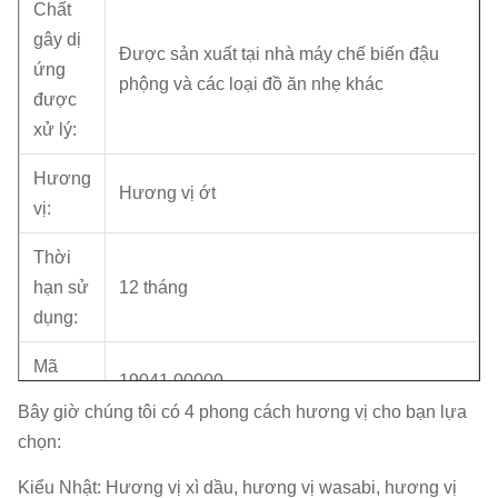
Chất
gây dị
Được sản xuất tại nhà máy chế biến đậu
ứng
phộng và các loại đồ ăn nhẹ khác
được
xử lý:
Hương
Hương vị ớt
vị:
Thời
hạn sử
12 tháng
dụng:
Mã
19041 00000
HS:
Bây giờ chúng tôi có 4 phong cách hương vị cho bạn lựa
chọn:
Chứng
BRC, HACCP (ISO22000), HALAL
chỉ:
Kiểu Nhật: Hương vị xì dầu, hương vị wasabi, hương vị