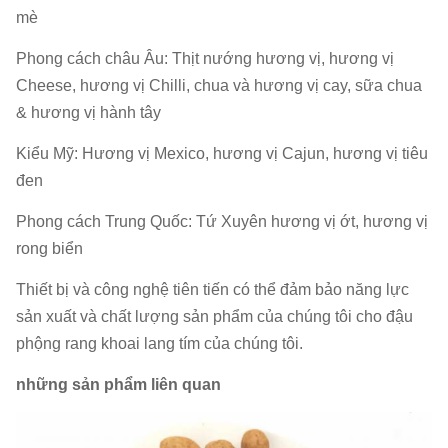
mè
Chứng
chỉ
Kiểm toán bởi SGS với lớp B
Phong cách châu Âu: Thịt nướng hương vị, hương vị
BRC:
Cheese, hương vị Chilli, chua và hương vị cay, sữa chua
& hương vị hành tây
Gói
bên
5kg / túi x2bag / CTN, túi giấy nhôm gói
Kiểu Mỹ: Hương vị Mexico, hương vị Cajun, hương vị tiêu
trong:
đen
Out
Phong cách Trung Quốc: Tứ Xuyên hương vị ớt, hương vị
10kg / ctn, đôi tường, màu vàng
gói:
rong biển
Thiết bị và công nghệ tiên tiến có thể đảm bảo năng lực
Tổng
sản xuất và chất lượng sản phẩm của chúng tôi cho đậu
trọng
10.6KG / ctn
phộng rang khoai lang tím của chúng tôi.
lượng:
những sản phẩm liên quan
CBM
0,03 = 0,38 * 0,28 * 0,28m
(M³):