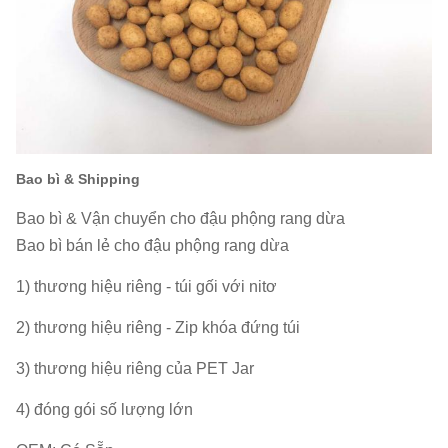
toán:
Mẫu:
Có sẵn
1. Giấy chứng nhận xuất xứ.
2. Giấy chứng
nhận kiểm dịch thực vật 3. Giấy chứng
Các tài
nhận sức khỏe 4. Chứng chỉ phân tích vi
liệu:
mô 5. Mô tả các thành phần 6. THAM GIA
Bao bì & Shipping
THƯƠNG MẠI 7. DANH SÁCH ĐÓNG GÓI
Bao bì & Vận chuyển cho đậu phộng rang dừa
8. Vận đơn (B / L)
Bao bì bán lẻ cho đậu phộng rang dừa
Số
1) thương hiệu riêng - túi gối với nitơ
lượng
khoảng 400
2) thương hiệu riêng - Zip khóa đứng túi
nhân
viên
3) thương hiệu riêng của PET Jar
4) đóng gói số lượng lớn