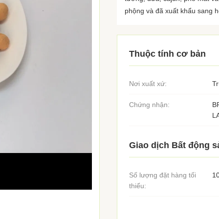
phộng và đã xuất khẩu sang hơ
Thuộc tính cơ bản
Nơi xuất xứ:
T
Chứng nhận:
B
L
Giao dịch Bất động s
Số lượng đặt hàng tối
1
thiểu: