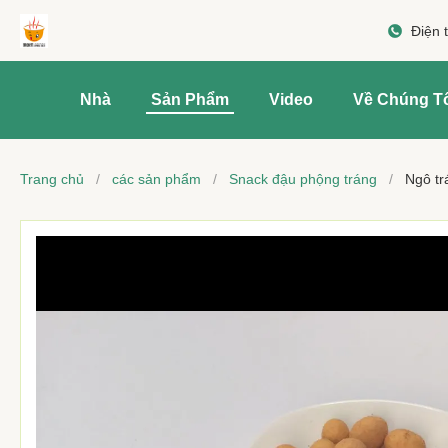
Điện 
Nhà
Sản Phẩm
Video
Về Chúng T
Trang chủ
/
các sản phẩm
/
Snack đậu phộng tráng
/
Ngô tr