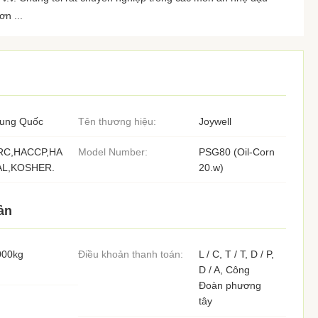
n ...
rung Quốc
Tên thương hiệu:
Joywell
RC,HACCP,HA
Model Number:
PSG80 (Oil-Corn
AL,KOSHER.
20.w)
ản
000kg
Điều khoản thanh toán:
L / C, T / T, D / P,
D / A, Công
Đoàn phương
tây