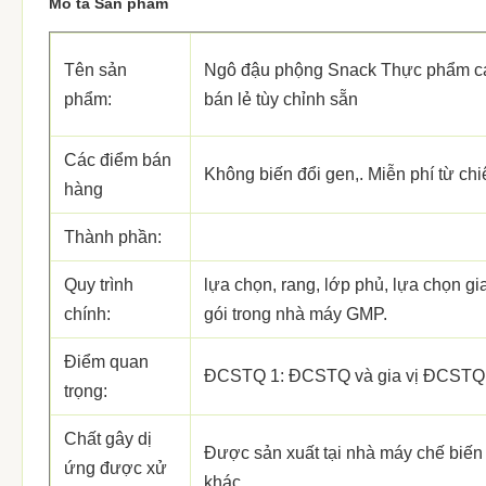
Mô tả Sản phẩm
Tên sản
Ngô đậu phộng Snack Thực phẩm các
phẩm:
bán lẻ tùy chỉnh sẵn
Các điểm bán
Không biến đổi gen,. Miễn phí từ chiê
hàng
Thành phần:
Quy trình
lựa chọn, rang, lớp phủ, lựa chọn gia
chính:
gói trong nhà máy GMP.
Điểm quan
ĐCSTQ 1: ĐCSTQ và gia vị ĐCSTQ 2:
trọng:
Chất gây dị
Được sản xuất tại nhà máy chế biến
ứng được xử
khác