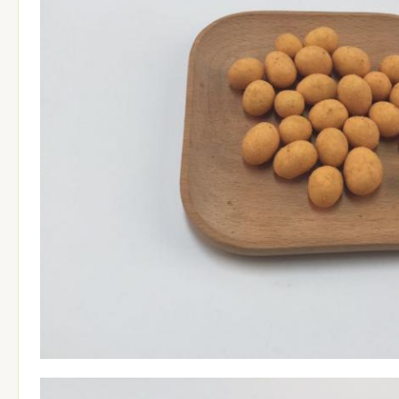
Giấy chứng nhận sức khỏe 4. Chứng c
Các tài liệu:
thành phần 6. THAM GIA THƯƠNG
8. Vận đơn (B / L)
Số lượng
khoảng 400
nhân viên