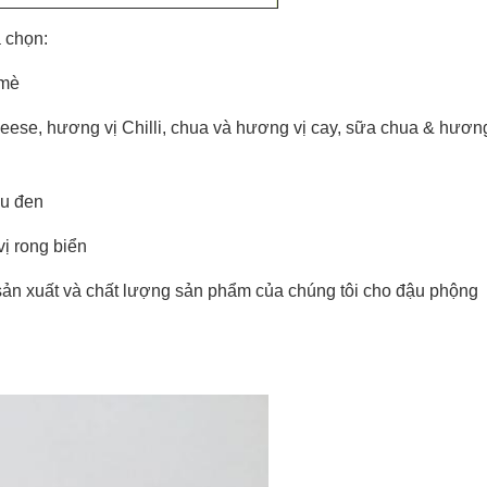
 chọn:
 mè
ese, hương vị Chilli, chua và hương vị cay, sữa chua & hươn
êu đen
ị rong biển
àng: Thượng Hải, Trung Quốc)
c sản xuất và chất lượng sản phẩm của chúng tôi cho đậu phộng
 chứng nhận kiểm dịch thực vật 3.