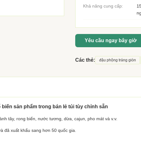
Khả năng cung cấp:
1
n
Yêu cầu ngay bây giờ
Các thẻ:
đậu phộng tráng giòn
iến sản phẩm trong bán lẻ túi tùy chỉnh sẵn
ành tây, rong biển, nước tương, dừa, cajun, pho mát và v.v.
và đã xuất khẩu sang hơn 50 quốc gia.