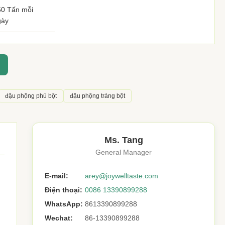
50 Tấn mỗi
gày
đậu phộng phủ bột
đậu phộng tráng bột
Ms. Tang
General Manager
E-mail:
arey@joywelltaste.com
Điện thoại:
0086 13390899288
WhatsApp:
8613390899288
Wechat:
86-13390899288