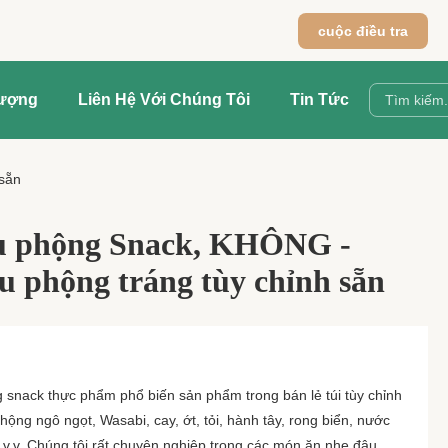
cuộc điều tra
Lượng
Liên Hệ Với Chúng Tôi
Tin Tức
sẵn
ậu phộng Snack, KHÔNG -
 phộng tráng tùy chỉnh sẵn
snack thực phẩm phổ biến sản phẩm trong bán lẻ túi tùy chỉnh
ộng ngô ngọt, Wasabi, cay, ớt, tỏi, hành tây, rong biển, nước
 v.v. Chúng tôi rất chuyên nghiệp trong các món ăn nhẹ đậu