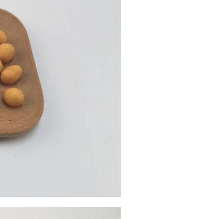
hỉ phân tích vi mô 5. Mô tả các
 MẠI 7. DANH SÁCH ĐÓNG GÓI