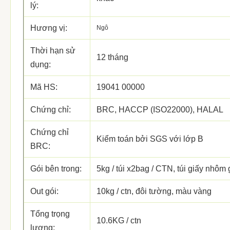
lý:
Hương vị:
Ngô
Thời hạn sử
12 tháng
dụng:
Mã HS:
19041 00000
Chứng chỉ:
BRC, HACCP (ISO22000), HALAL
Chứng chỉ
Kiểm toán bởi SGS với lớp B
BRC:
Gói bên trong:
5kg / túi x2bag / CTN, túi giấy nhôm 
Out gói:
10kg / ctn, đôi tường, màu vàng
Tổng trọng
10.6KG / ctn
lượng: