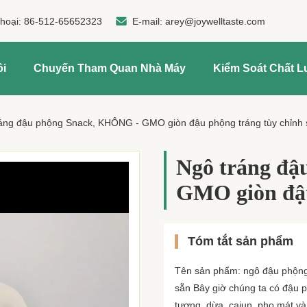
thoại:
86-512-65652323
E-mail:
arey@joywelltaste.com
ôi
Chuyến Tham Quan Nhà Máy
Kiểm Soát Chất 
áng đậu phộng Snack, KHÔNG - GMO giòn đậu phộng tráng tùy chỉnh 
Ngô tráng đ
GMO giòn đậu
Tóm tắt sản phẩm
Tên sản phẩm: ngô đậu phộng 
sẵn Bây giờ chúng ta có đậu ph
tương, dừa, cajun, pho mát và