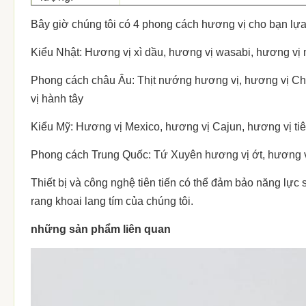
Bây giờ chúng tôi có 4 phong cách hương vị cho bạn lựa
CBM (M³):
0,03 = 0,38 * 0,28 * 0,28m
Kiểu Nhật: Hương vị xì dầu, hương vị wasabi, hương vị
Số lượng: 20
980/2020 / 2310ctns
'/ 40' / 40HQ
Phong cách châu Âu: Thịt nướng hương vị, hương vị Che
vị hành tây
OEM:
Có sẵn.
Kiểu Mỹ: Hương vị Mexico, hương vị Cajun, hương vị ti
MOQ
1X20'FCL
Phong cách Trung Quốc: Tứ Xuyên hương vị ớt, hương v
Thời gian giao
trong vòng 30 ngày (đến cảng bốc h
Thiết bị và công nghệ tiên tiến có thể đảm bảo năng lự
hàng:
rang khoai lang tím của chúng tôi.
Điều khoản
T / T, L / C
những sản phẩm liên quan
thanh toán:
Mẫu:
Có sẵn
1. Giấy chứng nhận xuất xứ.
2. Giấy