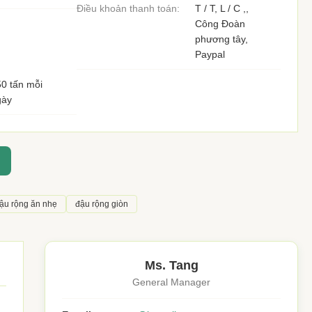
Điều khoản thanh toán:
T / T, L / C ,,
Công Đoàn
phương tây,
Paypal
0 tấn mỗi
gày
ậu rộng ăn nhẹ
đậu rộng giòn
Ms. Tang
General Manager