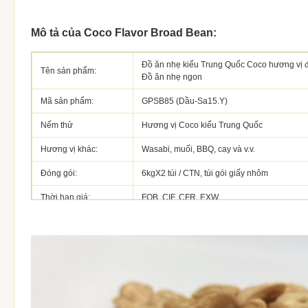
Mô tả của Coco Flavor Broad Bean:
Đồ ăn nhẹ kiểu Trung Quốc Coco hương vị
Tên sản phẩm:
Đồ ăn nhẹ ngon
Mã sản phẩm:
GPSB85 (Dầu-Sa15.Y)
Nếm thử
Hương vị Coco kiểu Trung Quốc
Hương vị khác:
Wasabi, muối, BBQ, cay và v.v.
Đóng gói:
6kgX2 túi / CTN, túi gói giấy nhôm
Thời hạn giá:
FOB, CIF, CFR, EXW
Chính sách thanh
T / T, L / C, D / P
toán:
Hải cảng:
Thượng hải
Đơn hàng tối thiểu:
1 tấn
Thời gian giao hàng:
Trong vòng 25 ngày làm việc