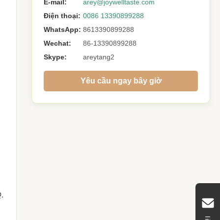
E-mail:
arey@joywelltaste.com
Điện thoại:
0086 13390899288
WhatsApp:
8613390899288
Wechat:
86-13390899288
Skype:
areytang2
Yêu cầu ngay bây giờ
Q,