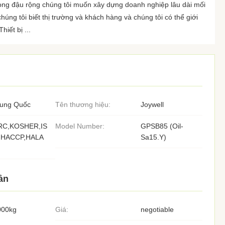
g đậu rộng chúng tôi muốn xây dựng doanh nghiệp lâu dài mối
húng tôi biết thị trường và khách hàng và chúng tôi có thể giới
iết bị ...
rung Quốc
Tên thương hiệu:
Joywell
RC,KOSHER,IS
Model Number:
GPSB85 (Oil-
,HACCP,HALA
Sa15.Y)
ản
000kg
Giá:
negotiable