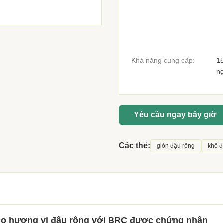
Khả năng cung cấp:
15
n
Yêu cầu ngay bây giờ
Các thẻ:
giòn đậu rộng
khô đ
co hương vị đậu rộng với BRC được chứng nhận