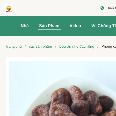
Điện 
Nhà
Sản Phẩm
Video
Về Chúng T
Trang chủ
/
các sản phẩm
/
Bữa ăn nhẹ đậu rộng
/
Phong cá