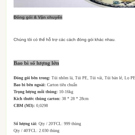
Đóng gói & Vận chuyển
Chúng tôi có thể hỗ trợ các cách đóng gói khác nhau.
Bao bì số lượng lớn
Đóng gói bên trong:
Túi nhôm lá, Túi PE, Túi vải, Túi bán lẻ, Lọ PE
Bao bì bên ngoài:
Carton tiêu chuẩn
Trọng lượng mỗi thùng:
10-16kg
Kích thước thùng carton:
38 * 28 * 28cm
CBM (M3):
0,0298
Số lượng tải:
Qty / 20'FCL: 999 thùng
Qty / 40'FCL: 2.030 thùng