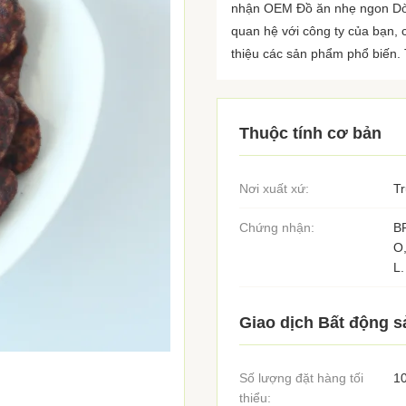
nhận OEM Đồ ăn nhẹ ngon Dòn
quan hệ với công ty của bạn, c
thiệu các sản phẩm phổ biến. Th
Thuộc tính cơ bản
Nơi xuất xứ:
T
Chứng nhận:
B
O
L.
Giao dịch Bất động s
Số lượng đặt hàng tối
1
thiểu: