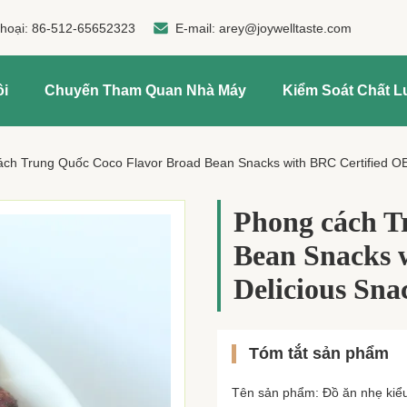
thoại:
86-512-65652323
E-mail:
arey@joywelltaste.com
ôi
Chuyến Tham Quan Nhà Máy
Kiểm Soát Chất 
ch Trung Quốc Coco Flavor Broad Bean Snacks with BRC Certified O
Phong cách T
Bean Snacks 
Delicious Sna
Tóm tắt sản phẩm
Tên sản phẩm: Đồ ăn nhẹ kiể