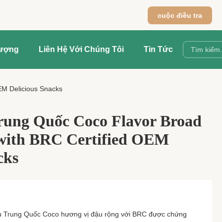
cuộc điều tra
Lượng
Liên Hệ Với Chúng Tôi
Tin Tức
EM Delicious Snacks
rung Quốc Coco Flavor Broad
with BRC Certified OEM
cks
u Trung Quốc Coco hương vị đậu rộng với BRC được chứng