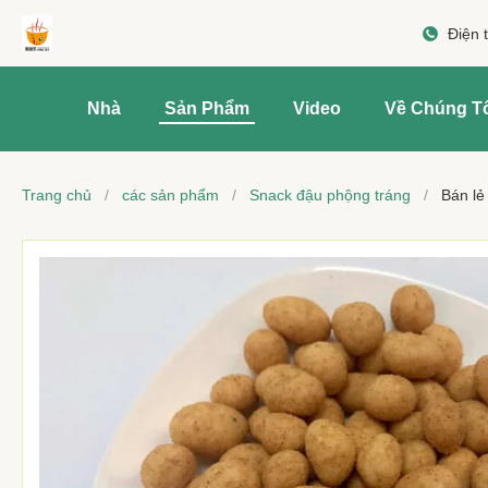
Điện 
Nhà
Sản Phẩm
Video
Về Chúng T
Trang chủ
/
các sản phẩm
/
Snack đậu phộng tráng
/
Bán lẻ