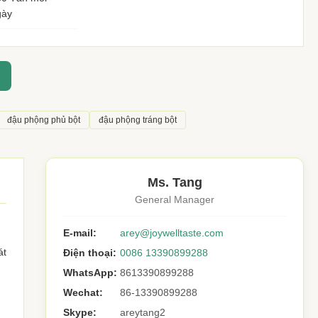
gày
đậu phộng phủ bột
đậu phộng tráng bột
Ms. Tang
General Manager
E-mail:
arey@joywelltaste.com
át
Điện thoại:
0086 13390899288
WhatsApp:
8613390899288
Wechat:
86-13390899288
Skype:
areytang2