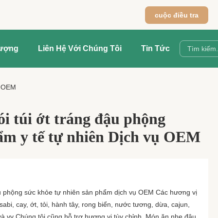
cuộc điều tra
Lượng
Liên Hệ Với Chúng Tôi
Tin Tức
ụ OEM
ói túi ớt tráng đậu phộng
ẩm y tế tự nhiên Dịch vụ OEM
ậu phộng sức khỏe tự nhiên sản phẩm dịch vụ OEM Các hương vị
abi, cay, ớt, tỏi, hành tây, rong biển, nước tương, dừa, cajun,
à vv Chúng tôi cũng hỗ trợ hương vị tùy chỉnh. Món ăn nhẹ đậu