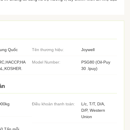
rung Quốc
Tên thương hiệu:
Joywell
RC,HACCP,HA
Model Number:
PSG80 (Oil-Puy
AL,KOSHER.
30 .Ipuy)
ản
000kg
Điều khoản thanh toán:
L/c, T/T, D/A,
D/P, Western
Union
50 Tấn mỗi