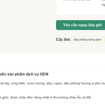
n
Yêu cầu ngay bây giờ
Các thẻ:
đậu phộng tráng giòn
nhiên sản phẩm dịch vụ OEM
 hành tây, rong biển, nước tương, dừa, cajun, đậu phộng hương vị pho m
t giòn, được chào đón nồng nhiệt ở thị trường châu Âu và Mỹ.