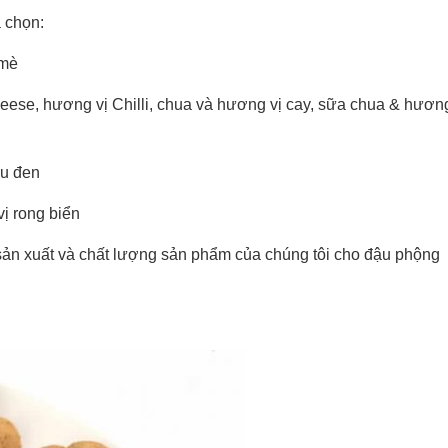
 chọn:
 mè
ese, hương vị Chilli, chua và hương vị cay, sữa chua & hươn
êu đen
hàng: Thượng Hải, Trung Quốc)
ị rong biển
c sản xuất và chất lượng sản phẩm của chúng tôi cho đậu phộng
 chứng nhận kiểm dịch thực vật 3.
hỉ phân tích vi mô 5. Mô tả các
7. Danh sách đóng gói 8. Vận đơn