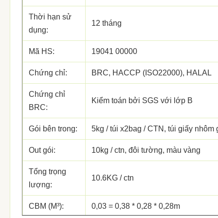
Thời hạn sử
12 tháng
dụng:
Mã HS:
19041 00000
Chứng chỉ:
BRC, HACCP (ISO22000), HALAL
Chứng chỉ
Kiểm toán bởi SGS với lớp B
BRC:
Gói bên trong:
5kg / túi x2bag / CTN, túi giấy nhôm 
Out gói:
10kg / ctn, đôi tường, màu vàng
Tổng trọng
10.6KG / ctn
lượng:
CBM (M³):
0,03 = 0,38 * 0,28 * 0,28m