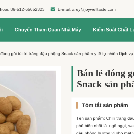
thoại:
86-512-65652323
E-mail:
arey@joywelltaste.com
ôi
Chuyến Tham Quan Nhà Máy
Kiểm Soát Chất 
 đóng gói túi ớt tráng đậu phộng Snack sản phẩm y tế tự nhiên Dịch v
Bán lẻ đóng g
Snack sản ph
Tóm tắt sản phẩm
Tên sản phẩm: Chilli tráng đ
phổ biến nhất là: ngô ngọt, was
đậu phộng hương vị pho mát v