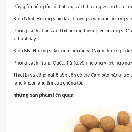
Số lượng: 20
Bây giờ chúng tôi có 4 phong cách hương vị cho bạn lựa
980/2020 / 2310ctns
'/ 40' / 40HQ
Kiểu Nhật: Hương vị xì dầu, hương vị wasabi, hương vị
OEM:
Có sẵn.
Phong cách châu Âu: Thịt nướng hương vị, hương vị Che
vị hành tây
MOQ
Một tấn
Kiểu Mỹ: Hương vị Mexico, hương vị Cajun, hương vị ti
Thời gian giao
Trong vòng 30 ngày (đến cảng bốc 
hàng:
Phong cách Trung Quốc: Tứ Xuyên hương vị ớt, hương v
Điều khoản
Thiết bị và công nghệ tiên tiến có thể đảm bảo năng lự
T / T, L / C
thanh toán:
rang khoai lang tím của chúng tôi.
Mẫu:
Có sẵn
những sản phẩm liên quan
1. Giấy chứng nhận xuất xứ.
2. Giấy
Giấy chứng nhận sức khỏe 4. Chứng c
Các tài liệu:
thành phần 6. Hóa đơn thương mại 
(B / L)