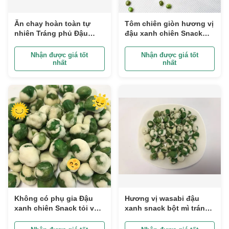
Ăn chay hoàn toàn tự
Tôm chiên giòn hương vị
nhiên Tráng phủ Đậu
đậu xanh chiên Snack
xanh chiên Snack chiên
cho mọi lứa tuổi
giòn Hương vị tỏi
Nhận được giá tốt
Nhận được giá tốt
nhất
nhất
Không có phụ gia Đậu
Hương vị wasabi đậu
xanh chiên Snack tỏi và
xanh snack bột mì tráng
hành tây hương vị phủ
giòn đậu xanh đồ ăn nhẹ