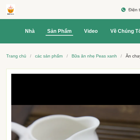
Điện 
Nhà
Sản Phẩm
Video
Về Chúng T
Trang chủ
/
các sản phẩm
/
Bữa ăn nhẹ Peas xanh
/
Ăn cha