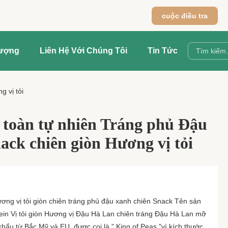
cuộc điều tra
Lượng
Liên Hệ Với Chúng Tôi
Tin Tức
 vị tỏi
 toàn tự nhiên Tráng phủ Đậu
ack chiên giòn Hương vị tỏi
ơng vị tỏi giòn chiên tráng phủ đậu xanh chiên Snack Tên sản
ein Vị tỏi giòn Hương vị Đậu Hà Lan chiên tráng Đậu Hà Lan mỡ
khẩu từ Bắc Mỹ và EU, được coi là " King of Peas "vì kích thước