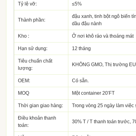
Tỷ lệ vỡ:
≤5%
đậu xanh, tinh bột ngô biến tín
Thành phần:
dầu đậu nành
Kho :
Ở nơi khô ráo và thoáng mát
Hạn sử dụng:
12 tháng
Tiêu chuẩn chất
KHÔNG GMO, Thị trường EU
lượng:
OEM:
Có sẵn.
MOQ
Một container 20'FT
Thời gian giao hàng:
Trong vòng 25 ngày làm việc 
Điều khoản thanh
30% T / T thanh toán trước, 
toán: