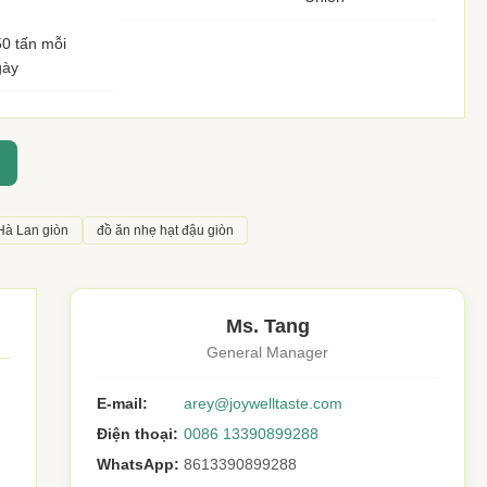
0 tấn mỗi
gày
Hà Lan giòn
đồ ăn nhẹ hạt đậu giòn
Ms. Tang
General Manager
E-mail:
arey@joywelltaste.com
Điện thoại:
0086 13390899288
WhatsApp:
8613390899288