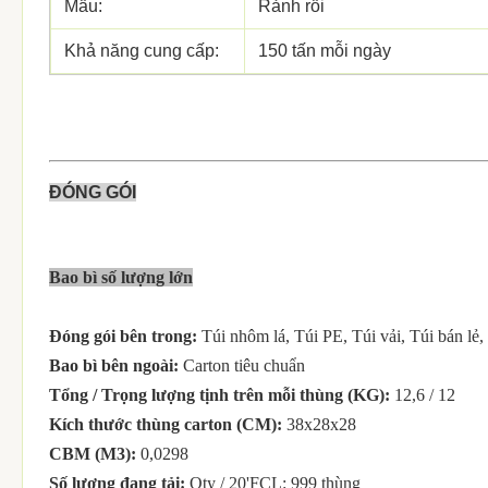
Mẫu:
Rảnh rỗi
Khả năng cung cấp:
150 tấn mỗi ngày
ĐÓNG GÓI
Bao bì số lượng lớn
Đóng gói bên trong:
Túi nhôm lá, Túi PE, Túi vải, Túi bán lẻ,
Bao bì bên ngoài:
Carton tiêu chuẩn
Tổng / Trọng lượng tịnh trên mỗi thùng (KG):
12,6 / 12
Kích thước thùng carton (CM):
38x28x28
CBM (M3):
0,0298
Số lượng đang tải:
Qty / 20'FCL: 999 thùng