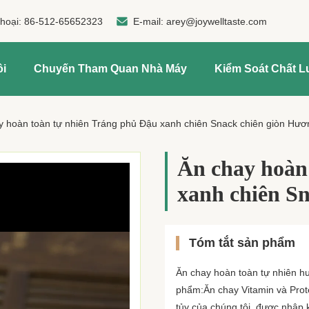
thoại:
86-512-65652323
E-mail:
arey@joywelltaste.com
ôi
Chuyến Tham Quan Nhà Máy
Kiểm Soát Chất 
y hoàn toàn tự nhiên Tráng phủ Đậu xanh chiên Snack chiên giòn Hương
Ăn chay hoàn
xanh chiên Sn
Tóm tắt sản phẩm
Ăn chay hoàn toàn tự nhiên hư
phẩm:Ăn chay Vitamin và Prot
tủy của chúng tôi, được nhập 