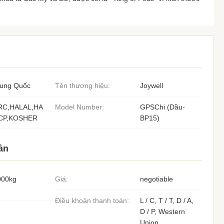
rung Quốc
Tên thương hiệu:
Joywell
RC,HALAL,HA
Model Number:
GPSChi (Dầu-
CP,KOSHER
BP15)
ản
000kg
Giá:
negotiable
Điều khoản thanh toán:
L / C, T / T, D / A,
D / P, Western
Union